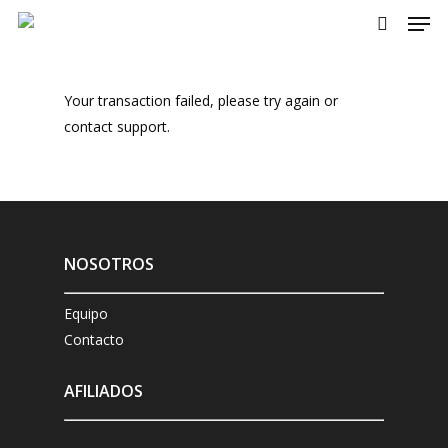
Men
Skip
to
search
main
content
Your transaction failed, please try again or
contact support.
NOSOTROS
Equipo
Contacto
AFILIADOS