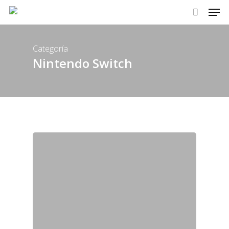
Men
Skip
to
search
main
content
Categoría
Nintendo Switch