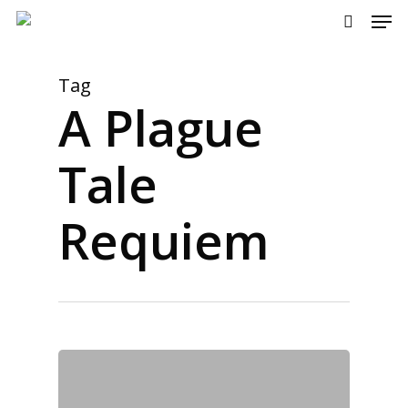
Men
Skip
to
search
main
content
Tag
A Plague
Tale
Requiem