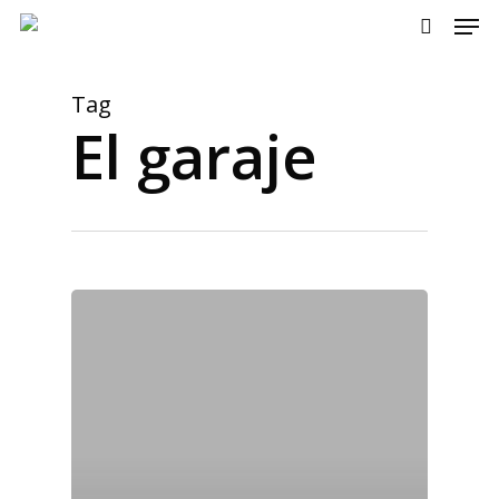
Men
Skip
to
search
main
content
Tag
El garaje