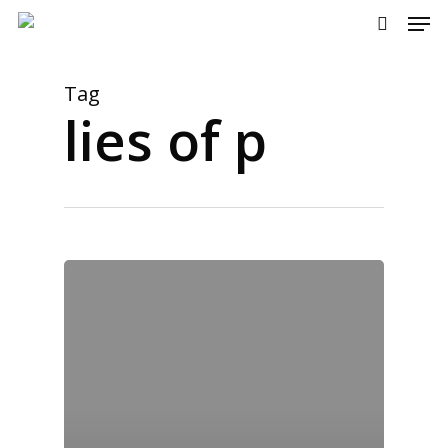
Men
Skip
to
search
main
content
Tag
lies of p