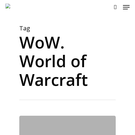
Men
Skip
to
search
main
content
Tag
WoW.
World of
Warcraft