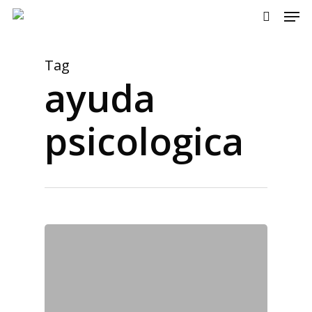
Men
Skip
to
search
main
content
Tag
ayuda
psicologica