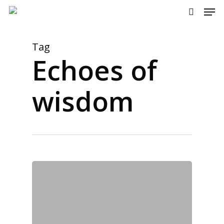
Men
Skip
to
search
main
content
Tag
Echoes of
wisdom