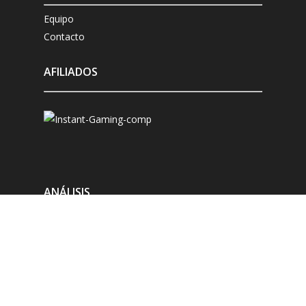
Equipo
Contacto
AFILIADOS
ANÁLISIS
Microsoft Xbox
Sony Playstation
Nintendo Switch
Compatibles