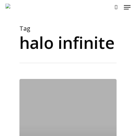
Men
Skip
to
search
main
content
Tag
halo infinite