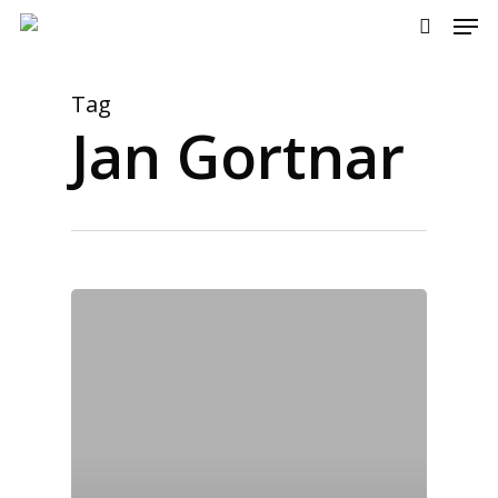
Men
Skip
to
search
main
content
Tag
Jan Gortnar