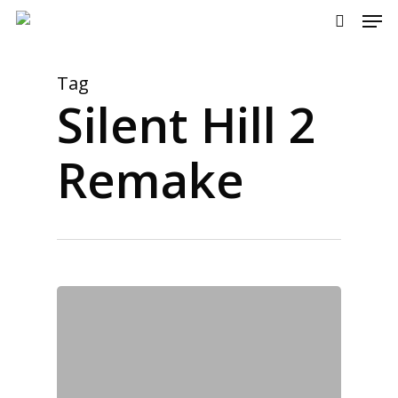
Men
Skip
to
search
main
content
Tag
Silent Hill 2
Remake