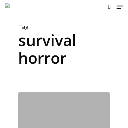
Men
Skip
to
search
main
content
Tag
survival
horror