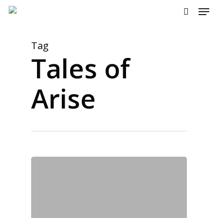
Men
Skip
to
search
main
content
Tag
Tales of
Arise