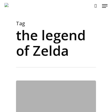
Men
Skip
to
search
main
content
Tag
the legend
of Zelda