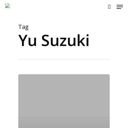
Men
Skip
to
search
main
content
Tag
Yu Suzuki