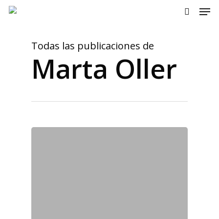
Men
Skip
to
search
main
content
Todas las publicaciones de
Marta Oller