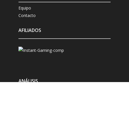
Equipo
Contacto
AFILIADOS
ANÁLISIS
Microsoft Xbox
Sony Playstation
Nintendo Switch
Compatibles