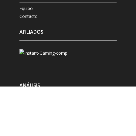
Equipo
Contacto
AFILIADOS
ANÁLISIS
Microsoft Xbox
Sony Playstation
Nintendo Switch
Compatibles