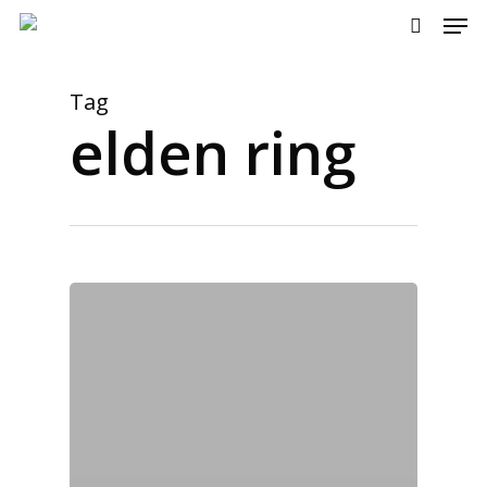
Men
Skip
to
search
main
content
Tag
elden ring