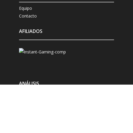
Equipo
Contacto
AFILIADOS
ANÁLISIS
Microsoft Xbox
Sony Playstation
Nintendo Switch
Compatibles