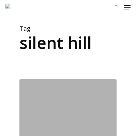
Men
Skip
to
search
main
content
Tag
silent hill